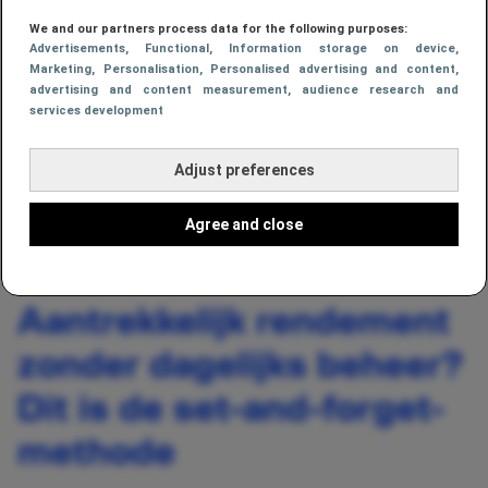
We and our partners process data for the following purposes:
Advertisements
, Functional
, Information storage on device
,
Marketing
, Personalisation
, Personalised advertising and content,
advertising and content measurement, audience research and
services development
Adjust preferences
Agree and close
AFBEELDING: ISTOCK
Aantrekkelijk rendement
zonder dagelijks beheer?
Dit is de set-and-forget-
methode