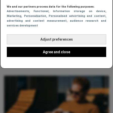
We and our partners process data for the following purposes:
Advertisements
, Functional
, Information storage on device
,
Marketing
, Personalisation
, Personalised advertising and content,
advertising and content measurement, audience research and
services development
Adjust preferences
Agree and close