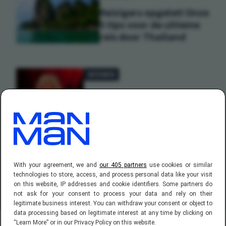
Reizigers opgelet! Onze
5 tips voor de ultieme
reis door Thailand
WONEN
Kassa! Jeroen Pauw
verkoopt zijn
Amsterdamse
grachtenappartement met
een megawinst
With your agreement, we and
our 405 partners
use cookies or similar
technologies to store, access, and process personal data like your visit
on this website, IP addresses and cookie identifiers. Some partners do
not ask for your consent to process your data and rely on their
legitimate business interest. You can withdraw your consent or object to
data processing based on legitimate interest at any time by clicking on
“Learn More” or in our Privacy Policy on this website.