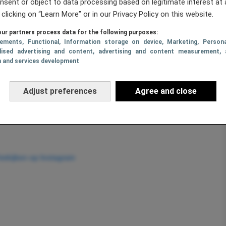
nsent or object to data processing based on legitimate interest at 
 clicking on “Learn More” or in our Privacy Policy on this website.
ur partners process data for the following purposes:
sements
, Functional
, Information storage on device
, Marketing
, Persona
lised advertising and content, advertising and content measurement, 
h and services development
Adjust preferences
Agree and close
 bekijken op Instagram