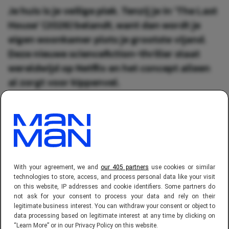
Je huis is je veilige plek. Tenzij je in 'The Last
House' (2026) belandt, want dan wordt je
eigen woonkamer plots je grootste vijand.
Deze nieuwe sciencefiction-thriller staat
wereldwijd op Netflix en het concept alleen
al zorgt voor kippenvel.
With your agreement, we and
our 405 partners
use cookies or similar
technologies to store, access, and process personal data like your visit
on this website, IP addresses and cookie identifiers. Some partners do
not ask for your consent to process your data and rely on their
legitimate business interest. You can withdraw your consent or object to
data processing based on legitimate interest at any time by clicking on
“Learn More” or in our Privacy Policy on this website.