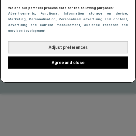
We and our partners process data for the following purposes:
GELD
Advertisements
, Functional
, Information storage on device
,
Marketing
, Personalisation
, Personalised advertising and content,
Opmerkelijke rechtszaak:
advertising and content measurement, audience research and
Festival Intents eist
services development
megabedrag, maar
verzekering weigert te
Adjust preferences
betalen
Agree and close