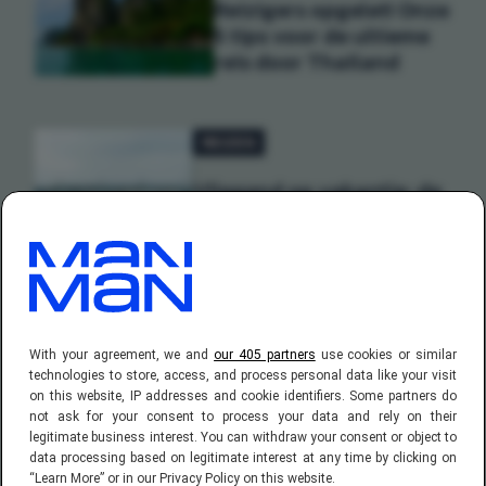
Reizigers opgelet! Onze
5 tips voor de ultieme
reis door Thailand
REIZEN
Vliegend op vakantie: de
best- en
slechtstbeoordeelde
luchthavens van Europa
LIFESTYLE
With your agreement, we and
our 405 partners
use cookies or similar
technologies to store, access, and process personal data like your visit
Wildeburg: 4 redenen
on this website, IP addresses and cookie identifiers. Some partners do
waarom je 2027 niet
not ask for your consent to process your data and rely on their
legitimate business interest. You can withdraw your consent or object to
wilt missen
data processing based on legitimate interest at any time by clicking on
“Learn More” or in our Privacy Policy on this website.