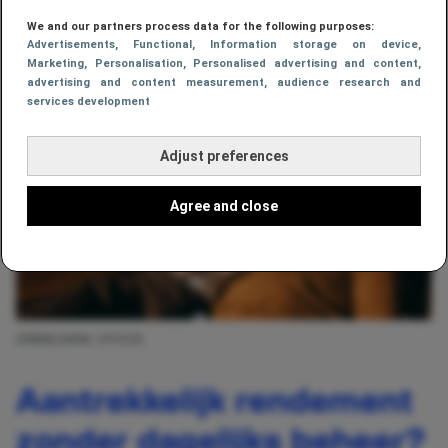
We and our partners process data for the following purposes:
Advertisements
, Functional
, Information storage on device
,
Marketing
, Personalisation
, Personalised advertising and content,
advertising and content measurement, audience research and
services development
Adjust preferences
Agree and close
AFBEELDING: ISTOCK
Aantrekkelijk rendement
zonder dagelijks beheer?