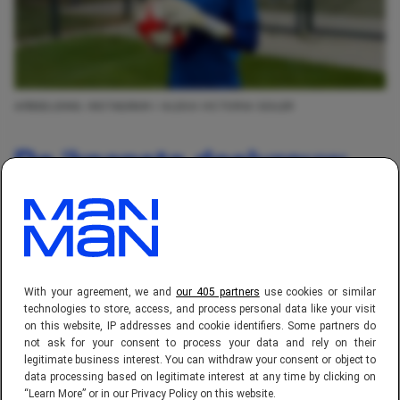
AFBEELDING: INSTAGRAM / ALEXA VICTORIA SEILER
De ‘knapste doelvrouw
ter wereld’ maakt veel
indruk op Instagram
Djem Smit
With your agreement, we and
our 405 partners
use cookies or similar
8 aug 2026, 21:00
technologies to store, access, and process personal data like your visit
3 min. leestijd
on this website, IP addresses and cookie identifiers. Some partners do
not ask for your consent to process your data and rely on their
legitimate business interest. You can withdraw your consent or object to
Wie denkt dat alle voetbalsterren alleen op
data processing based on legitimate interest at any time by clicking on
“Learn More” or in our Privacy Policy on this website.