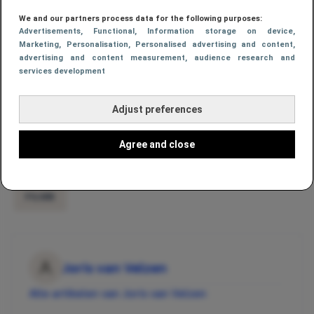
zien.
We and our partners process data for the following purposes:
Advertisements
, Functional
, Information storage on device
,
Marketing
, Personalisation
, Personalised advertising and content,
advertising and content measurement, audience research and
services development
ARTIKEL DELEN
Adjust preferences
Voeg ons toe als voorkeursbron
Agree and close
FILMS
Joris van Velzen
Alle artikelen van Joris van Velzen