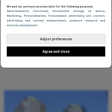
We and our partners process data for the following purposes:
Advertisements
, Functional
, Information storage on device
,
Marketing
, Personalisation
, Personalised advertising and content,
advertising and content measurement, audience research and
services development
Adjust preferences
Agree and close