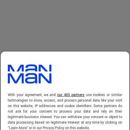
With your agreement, we and
our 405 partners
use cookies or similar
technologies to store, access, and process personal data like your visit
on this website, IP addresses and cookie identifiers. Some partners do
not ask for your consent to process your data and rely on their
legitimate business interest. You can withdraw your consent or object to
data processing based on legitimate interest at any time by clicking on
“Learn More” or in our Privacy Policy on this website.