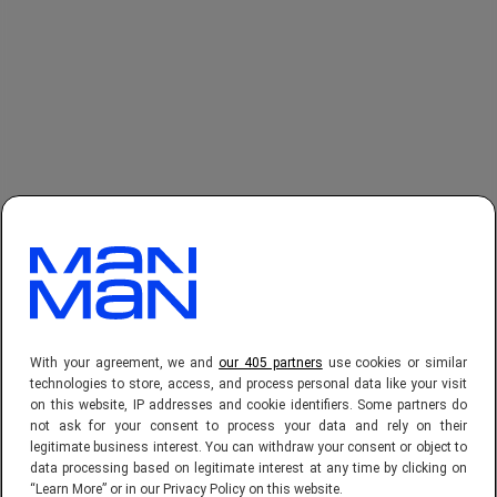
With your agreement, we and
our 405 partners
use cookies or similar
technologies to store, access, and process personal data like your visit
on this website, IP addresses and cookie identifiers. Some partners do
not ask for your consent to process your data and rely on their
legitimate business interest. You can withdraw your consent or object to
data processing based on legitimate interest at any time by clicking on
“Learn More” or in our Privacy Policy on this website.