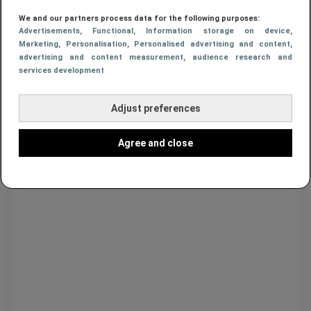
Een bericht gedeeld door roos (@roosmarijndekok)
op
26 Sep 2017 om 9:09 PDT
We and our partners process data for the following purposes:
Advertisements
, Functional
, Information storage on device
,
Marketing
, Personalisation
, Personalised advertising and content,
advertising and content measurement, audience research and
services development
Adjust preferences
Agree and close