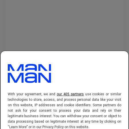
With your agreement, we and
our 405 partners
use cookies or similar
technologies to store, access, and process personal data like your visit
on this website, IP addresses and cookie identifiers. Some partners do
not ask for your consent to process your data and rely on their
legitimate business interest. You can withdraw your consent or object to
data processing based on legitimate interest at any time by clicking on
“Learn More” or in our Privacy Policy on this website.