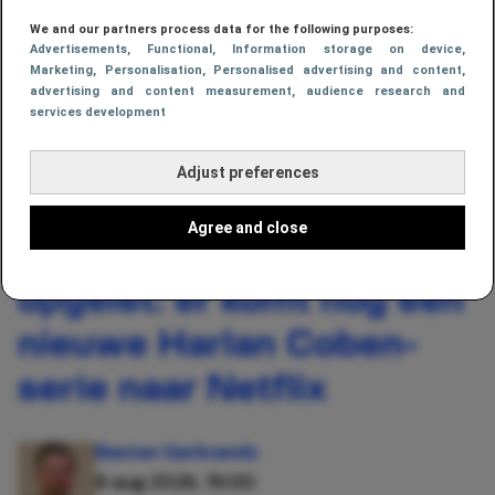
We and our partners process data for the following purposes:
Advertisements
, Functional
, Information storage on device
,
Marketing
, Personalisation
, Personalised advertising and content,
advertising and content measurement, audience research and
services development
Adjust preferences
AFBEELDING: I WILL FIND YOU / NETFLIX
Agree and close
‘I Will Find You’-fans
opgelet: er komt nóg een
nieuwe Harlan Coben-
serie naar Netflix
Basten Gerbrands
8 aug 2026, 19:00