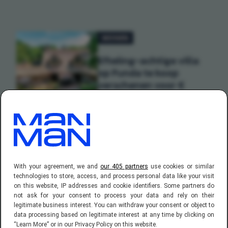
WONEN
Efteling-achtige villa
op Funda te koop
verschenen voor €
2.150.000
WONEN
Georgina Verbaan koopt
charmant appartement in
With your agreement, we and
our 405 partners
use cookies or similar
technologies to store, access, and process personal data like your visit
hartje Amsterdam: "Het is
on this website, IP addresses and cookie identifiers. Some partners do
met smaak verbouwd"
not ask for your consent to process your data and rely on their
legitimate business interest. You can withdraw your consent or object to
data processing based on legitimate interest at any time by clicking on
“Learn More” or in our Privacy Policy on this website.