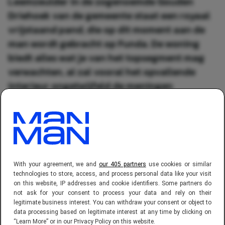
Leemzeulder in de zogenoemde Gouden
Driehoek van de gemeente staat een royaal
vrijstaand pand, die op dit moment aan de
man wordt gebracht op Funda. De woning
biedt alles wat je van het topsegment mag
verwachten, al zal vooral het opvallende
interieur ongetwijfeld de meningen
verdelen. Deze zal niet iedere potentiële
koper dus over weten te halen om een serieus
bod uit te brengen. Wij nemen je mee voor
een kijkje aan de binnenzijde van de villa.
With your agreement, we and
our 405 partners
use cookies or similar
technologies to store, access, and process personal data like your visit
on this website, IP addresses and cookie identifiers. Some partners do
not ask for your consent to process your data and rely on their
legitimate business interest. You can withdraw your consent or object to
data processing based on legitimate interest at any time by clicking on
“Learn More” or in our Privacy Policy on this website.