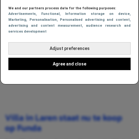
We and our partners process data for the following purposes:
Advertisements
, Functional
, Information storage on device
,
Marketing
, Personalisation
, Personalised advertising and content,
advertising and content measurement, audience research and
services development
Adjust preferences
Agree and close
Villa in Laren staat nu te koop
op Funda