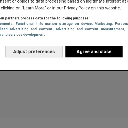
nsent or object to data processing based on legitimate interest at 
 clicking on “Learn More” or in our Privacy Policy on this website.
ur partners process data for the following purposes:
sements
, Functional
, Information storage on device
, Marketing
, Persona
lised advertising and content, advertising and content measurement, 
h and services development
Adjust preferences
Agree and close