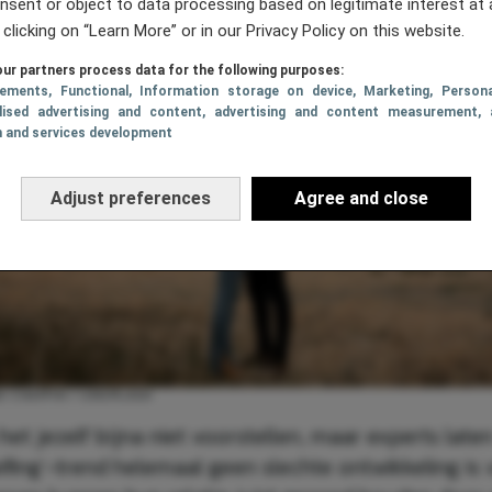
nsent or object to data processing based on legitimate interest at 
 clicking on “Learn More” or in our Privacy Policy on this website.
ur partners process data for the following purposes:
sements
, Functional
, Information storage on device
, Marketing
, Persona
lised advertising and content, advertising and content measurement, 
h and services development
Adjust preferences
Agree and close
E CHAFFIN / UNSPLASH
 het jezelf bijna niet voorstellen, maar experts lat
ifing’-trend helemaal geen slechte ontwikkeling is 