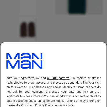
Nu weet je welke tips helpen om stijlvol erbij te
lopen in je veertiger jaren. Ben je er nog niet
zeker van? Lees dan meer over de
essentiële
kledingstukken
die iedere man moet hebben.
With your agreement, we and
our 405 partners
use cookies or similar
technologies to store, access, and process personal data like your visit
on this website, IP addresses and cookie identifiers. Some partners do
not ask for your consent to process your data and rely on their
ARTIKEL DELEN
legitimate business interest. You can withdraw your consent or object to
data processing based on legitimate interest at any time by clicking on
“Learn More” or in our Privacy Policy on this website.