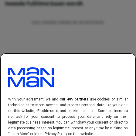
tweede fulltime baan wordt.
With your agreement, we and
our 405 partners
use cookies or similar
technologies to store, access, and process personal data like your visit
on this website, IP addresses and cookie identifiers. Some partners do
not ask for your consent to process your data and rely on their
legitimate business interest. You can withdraw your consent or object to
data processing based on legitimate interest at any time by clicking on
“Learn More” or in our Privacy Policy on this website.