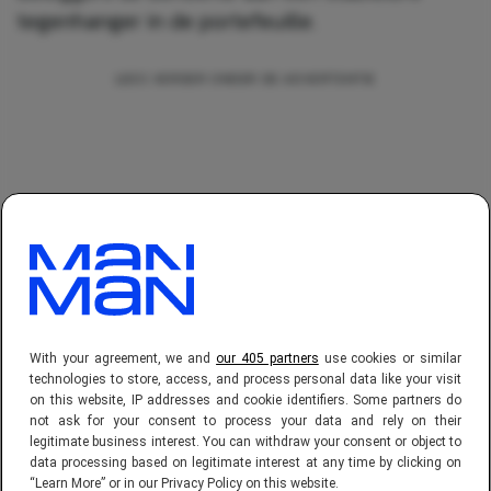
tegenhanger in de portefeuille.
With your agreement, we and
our 405 partners
use cookies or similar
technologies to store, access, and process personal data like your visit
on this website, IP addresses and cookie identifiers. Some partners do
not ask for your consent to process your data and rely on their
legitimate business interest. You can withdraw your consent or object to
data processing based on legitimate interest at any time by clicking on
“Learn More” or in our Privacy Policy on this website.