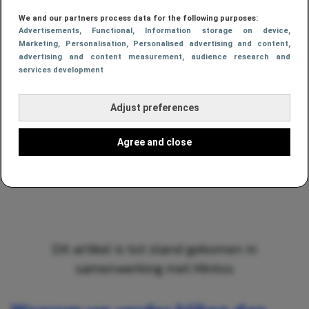
We and our partners process data for the following purposes:
Advertisements
, Functional
, Information storage on device
,
Marketing
, Personalisation
, Personalised advertising and content,
advertising and content measurement, audience research and
services development
Adjust preferences
Agree and close
Dit artikel is tot stand gekomen in
samenwerking met Mintos