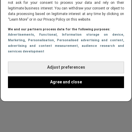
Een bericht gedeeld door Jessica Sutta (@iamjessicasutta)
not ask for your consent to process your data and rely on their
legitimate business interest. You can withdraw your consent or object to
data processing based on legitimate interest at any time by clicking on
“Learn More” or in our Privacy Policy on this website.
Kimberly Wyatt
We and our partners process data for the following purposes:
Kimberly Wyatt is de tweede blondine uit de
Advertisements
, Functional
, Information storage on device
,
Marketing
, Personalisation
, Personalised advertising and content,
meidengroep. Ook zij is nog steeds niet
advertising and content measurement, audience research and
bejaard geworden.
services development
Adjust preferences
Agree and close