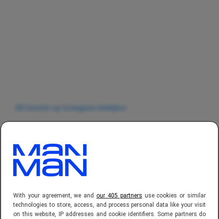
Dit bericht op Instagram bekijken
With your agreement, we and
our 405 partners
use cookies or similar
technologies to store, access, and process personal data like your visit
on this website, IP addresses and cookie identifiers. Some partners do