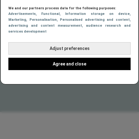
wereldkampioen Lando
We and our partners process data for the following purposes:
Norris zijn
Advertisements
, Functional
, Information storage on device
,
Marketing
, Personalisation
, Personalised advertising and content,
advertising and content measurement, audience research and
services development
AUTOMOTIVE
Video: F1-coureur Charles
Adjust preferences
Leclerc doopt
gloednieuw superjacht
Agree and close
t.w.v. $ 13 miljoen