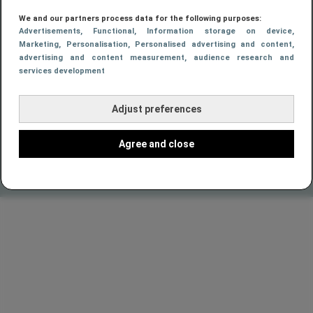
We and our partners process data for the following purposes:
Advertisements
, Functional
, Information storage on device
,
REIZEN
Marketing
, Personalisation
, Personalised advertising and content,
advertising and content measurement, audience research and
Reizigers opgelet! Onze
services development
5 tips voor de ultieme
reis door Thailand
Adjust preferences
Agree and close