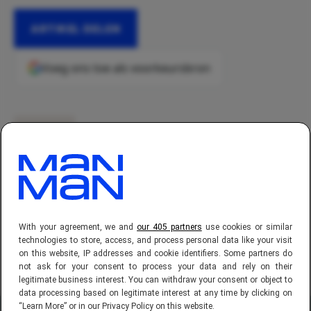
ARTIKEL DELEN
Voeg ons toe als voorkeursbron
WINTER
Joris van Velzen
Alle artikelen van Joris van Velzen
With your agreement, we and
our 405 partners
use cookies or similar
technologies to store, access, and process personal data like your visit
on this website, IP addresses and cookie identifiers. Some partners do
not ask for your consent to process your data and rely on their
legitimate business interest. You can withdraw your consent or object to
data processing based on legitimate interest at any time by clicking on
LEES MEER
“Learn More” or in our Privacy Policy on this website.