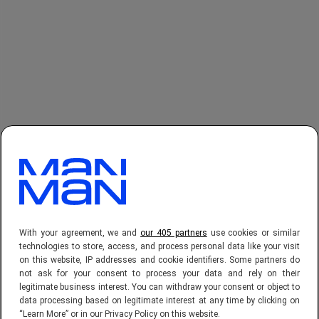
With your agreement, we and
our 405 partners
use cookies or similar
technologies to store, access, and process personal data like your visit
Ook het
aantal bedpartners
is geen groot
on this website, IP addresses and cookie identifiers. Some partners do
not ask for your consent to process your data and rely on their
issue. Vrouwen denken vaak hun aantal laag te
legitimate business interest. You can withdraw your consent or object to
moeten houden om niet op bepaalde manieren
data processing based on legitimate interest at any time by clicking on
“Learn More” or in our Privacy Policy on this website.