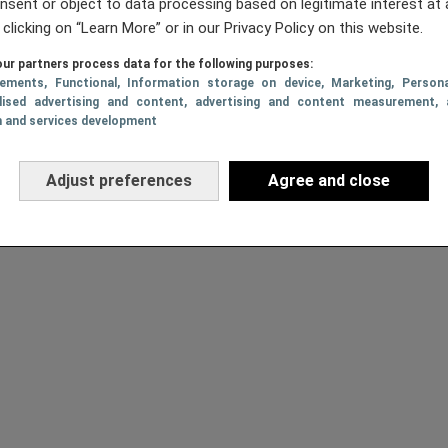
nsent or object to data processing based on legitimate interest at 
 steeds moeilijk vinden om te accepteren dat de 
 clicking on “Learn More” or in our Privacy Policy on this website.
 relatie ouder is dan de man.
ur partners process data for the following purposes:
sements
, Functional
, Information storage on device
, Marketing
, Persona
lised advertising and content, advertising and content measurement, 
h and services development
Adjust preferences
Agree and close