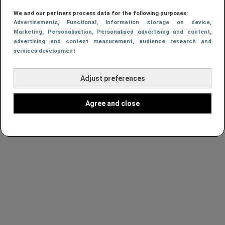
We and our partners process data for the following purposes:
Advertisements
, Functional
, Information storage on device
,
Marketing
, Personalisation
, Personalised advertising and content,
advertising and content measurement, audience research and
services development
Adjust preferences
Agree and close