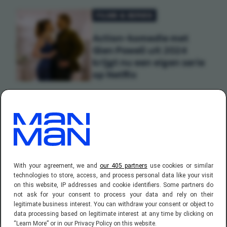
FILMS & SERIES
Action-komedie met
Glen Powell uit 2024
krijgt nu een eigen serie
op Netflix
AUTOMOTIVE
Cristiano Ronaldo deelt
foto met bizarre
autocollectie: "My toys"
With your agreement, we and
our 405 partners
use cookies or similar
technologies to store, access, and process personal data like your visit
on this website, IP addresses and cookie identifiers. Some partners do
not ask for your consent to process your data and rely on their
legitimate business interest. You can withdraw your consent or object to
data processing based on legitimate interest at any time by clicking on
“Learn More” or in our Privacy Policy on this website.