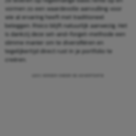
vormen zo een waardevolle aanvulling voor
wie al ervaring heeft met traditioneel
beleggen. Risico blijft natuurlijk aanwezig. Het
is dankzij deze set-and-forget-methode een
slimme manier om te diversifiëren en
tegelijkertijd direct rust in je portfolio te
creëren.