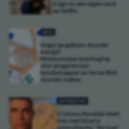
krijgt nu een eigen serie
op Netflix
GELD
Hoger jeugdloon, duurder
biertje?
Minimumsalarisverhoging
voor jongeren kan
boodschappen en terras flink
duurder maken
AUTOMOTIVE
Cristiano Ronaldo deelt
foto met bizarre
autocollectie: "My toys"