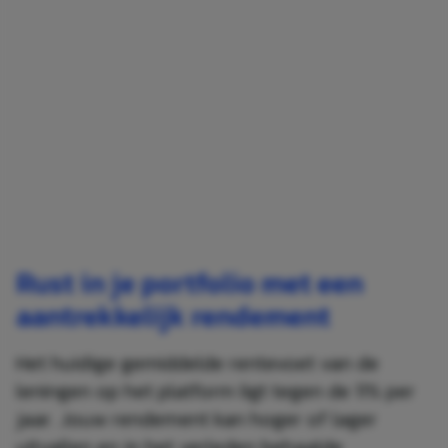
Rust in je portfolio met een
aantrekkelijk rendement
Het huidige gemiddelde rentevoet van de
leningen op het platform ligt tegen de 11% per
jaar. Jouw rendement kan hoger of lager
uitvallen en in het verleden behaalde