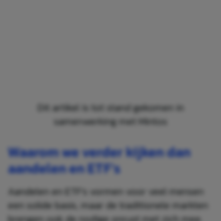
Dit artikel is tot stand gekomen in
samenwerking met Mintos
Waarom we verder kijken dan
aandelen en ETF’s
Aandelen en ETF’s vormen voor veel mensen
een solide basis, maar de traditionele markten
brengen ook de nodige onrust met zich mee.