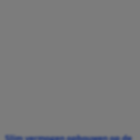
Slim vermogen opbouwen op de