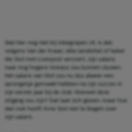
Wat hier nog niet bij inbegrepen zit, is dat,
volgens Van der Kraan, elke landstitel of beker
die Slot met Liverpool verovert, zijn salaris
naar nog hogere niveaus zou kunnen stuwen.
Het salaris van Slot zou nu dus alweer een
sprongetje gemaakt hebben na zijn succes in
zijn eerste jaar bij de club. Hoeveel deze
stijging zou zijn? Dat laat zich gissen, maar hoe
dan ook hoeft Arne Slot niet te klagen over
zijn salaris.