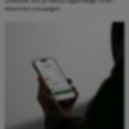
toekomst, kun je hierbij regelmatige rente-
inkomsten ontvangen.