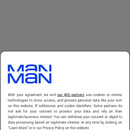
With your agreement, we and
our 405 partners
use cookies or similar
technologies to store, access, and process personal data like your visit
on this website, IP addresses and cookie identifiers. Some partners do
not ask for your consent to process your data and rely on their
legitimate business interest. You can withdraw your consent or object to
data processing based on legitimate interest at any time by clicking on
“Learn More” or in our Privacy Policy on this website.