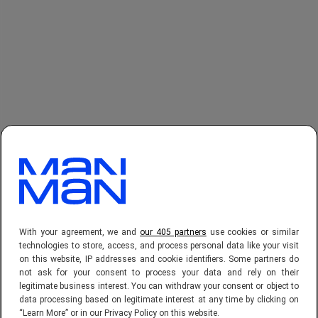
With your agreement, we and
our 405 partners
use cookies or similar
technologies to store, access, and process personal data like your visit
on this website, IP addresses and cookie identifiers. Some partners do
not ask for your consent to process your data and rely on their
legitimate business interest. You can withdraw your consent or object to
data processing based on legitimate interest at any time by clicking on
“Learn More” or in our Privacy Policy on this website.