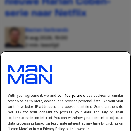
nieuwe Harlan Coben-
serie naar Netflix
Basten Gerbrands
8 aug 2026, 19:00
2 min. leestijd
Nog niet klaar met 'I Will Find You' (2026)?
Netflix gooit alweer een nieuw project van
Harlan Coben op de stapel. Deze keer pakt de
streamingdienst uit met 'Myron Bolitar',
gebaseerd op de gelijknamige boekenreeks
With your agreement, we and
our 405 partners
use cookies or similar
die Coben zelf zijn "meest dierbare bezit"
technologies to store, access, and process personal data like your visit
on this website, IP addresses and cookie identifiers. Some partners do
noemt. En met deze cast en dit schrijversduo
not ask for your consent to process your data and rely on their
lijkt het weer een schot in de roos te worden.
legitimate business interest. You can withdraw your consent or object to
data processing based on legitimate interest at any time by clicking on
“Learn More” or in our Privacy Policy on this website.