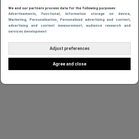
We and our partners process data for the following purposes:
Advertisements
, Functional
, Information storage on device
,
Marketing
, Personalisation
, Personalised advertising and content,
advertising and content measurement, audience research and
services development
Adjust preferences
Agree and close