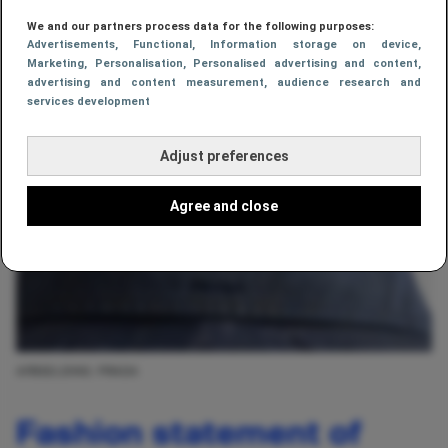
We and our partners process data for the following purposes:
Advertisements
, Functional
, Information storage on device
,
Marketing
, Personalisation
, Personalised advertising and content,
advertising and content measurement, audience research and
services development
Adjust preferences
Agree and close
AFBEELDING: PRADA
Fashion statement of