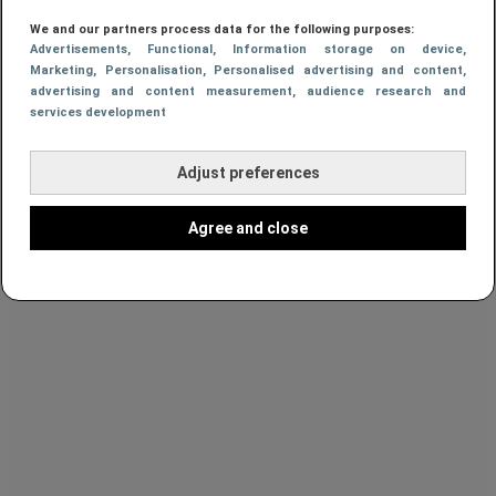
van Mintos je vermogen breder te spreiden
We and our partners process data for the following purposes:
en te laten groeien, zonder dat het een
Advertisements
, Functional
, Information storage on device
,
Marketing
, Personalisation
, Personalised advertising and content,
tweede fulltime baan wordt.
advertising and content measurement, audience research and
services development
Adjust preferences
Agree and close