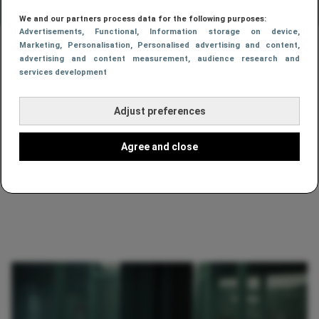
We and our partners process data for the following purposes:
Advertisements
, Functional
, Information storage on device
,
Marketing
, Personalisation
, Personalised advertising and content,
advertising and content measurement, audience research and
services development
Adjust preferences
Agree and close