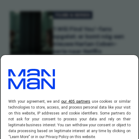
FILMS & SERIES
'I Will Find You'-fans
opgelet: er komt nóg een
nieuwe Harlan Coben-
serie naar Netflix
FILMS & SERIES
Beklemmende thriller is
vanaf vandaag te zien op
Netflix: 'opgesloten in je
With your agreement, we and
our 405 partners
use cookies or similar
technologies to store, access, and process personal data like your visit
eigen huis'
on this website, IP addresses and cookie identifiers. Some partners do
not ask for your consent to process your data and rely on their
legitimate business interest. You can withdraw your consent or object to
data processing based on legitimate interest at any time by clicking on
“Learn More” or in our Privacy Policy on this website.