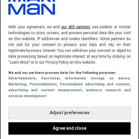
With your agreement, we and
our 405 partners
use cookies or similar
ETEN & DRINKEN
technologies to store, access, and process personal data like your visit
on this website, IP addresses and cookie identifiers. Some partners do
Eten op sterrenniveau: de 5 beste
not ask for your consent to process your data and rely on their
restaurants in Nederland voor een
legitimate business interest. You can withdraw your consent or object to
data processing based on legitimate interest at any time by clicking on
avondje klasse
“Learn More” or in our Privacy Policy on this website.
We and our partners process data for the following purposes:
Advertisements
, Functional
, Information storage on device
,
Marketing
, Personalisation
, Personalised advertising and content,
advertising and content measurement, audience research and
services development
Adjust preferences
Agree and close
VROUWEN