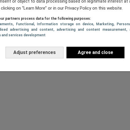
nsent or object to data processing based on legitimate interest at 
 clicking on “Learn More” or in our Privacy Policy on this website.
ur partners process data for the following purposes:
sements
, Functional
, Information storage on device
, Marketing
, Persona
lised advertising and content, advertising and content measurement, 
h and services development
Adjust preferences
Agree and close