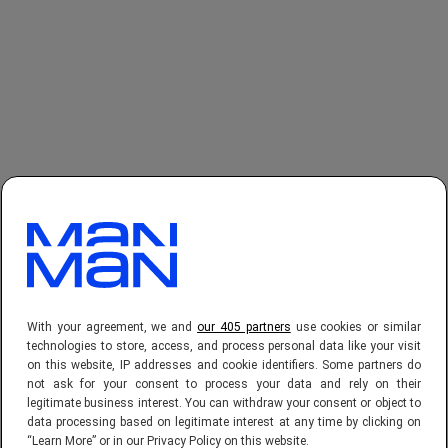
Het geheim zit in diversificatie: niet al je pijlen
With your agreement, we and
our 405 partners
use cookies or similar
technologies to store, access, and process personal data like your visit
richten op activa die direct gekoppeld zijn aan
on this website, IP addresses and cookie identifiers. Some partners do
de grillen van de aandelenmarkt. Door te
not ask for your consent to process your data and rely on their
legitimate business interest. You can withdraw your consent or object to
kiezen voor beleggingen die minder
data processing based on legitimate interest at any time by clicking on
gecorreleerd zijn met de beurs, zorg je voor
“Learn More” or in our Privacy Policy on this website.