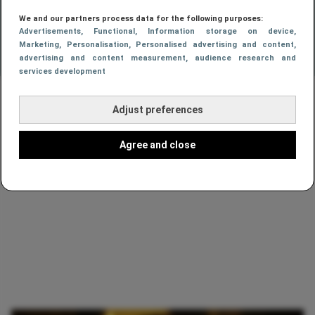
We and our partners process data for the following purposes:
Advertisements
, Functional
, Information storage on device
,
Marketing
, Personalisation
, Personalised advertising and content,
advertising and content measurement, audience research and
services development
Adjust preferences
Agree and close