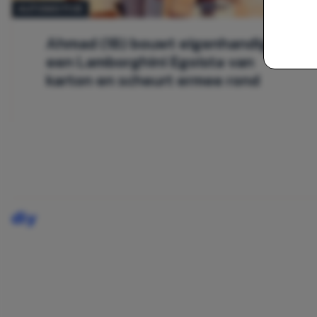
AUTOMOTIVE
Ahmad (18) bouwt eigenhandig
een Lamborghini Egoista van
karton en scheurt ermee rond
diy