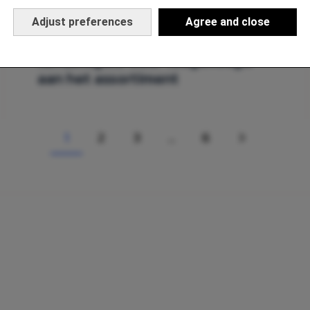
ENTERTAINMENT
Adjust preferences
Agree and close
Daar zijn ze weer! Action heeft de
terrastegels weer toegevoegd
aan het assortiment
1
2
3
…
6
Page
PAGE
PAGE
PAGE
VOLGENDE