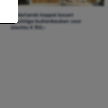
WONEN
Nederlands koppel bouwt
prachtige buitenkeuken voor
slechts € 150,-