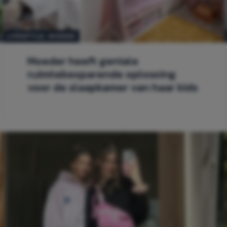
LIFESTYLE
, 
WONEN
Moeder heeft geniale
ruimtebesparende oplossing
voor de slaapkamer van haar kids