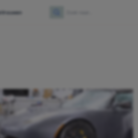
e
Vrouwen
Zoeken
Zoek naar: