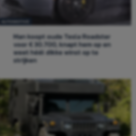
AUTOMOTIVE
Man koopt oude Tesla Roadster
voor € 30.700, knapt hem op en
weet héél dikke winst op te
strijken