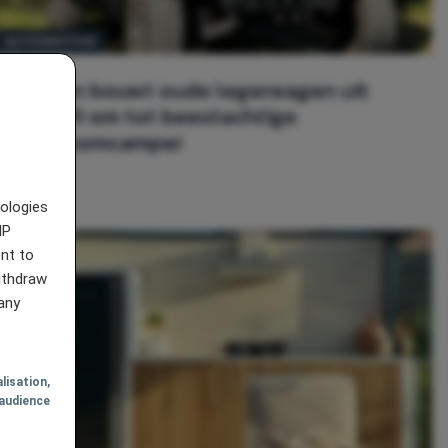
AUTOMOTIVE
Man bouwt oude legerwagen uit
1991 om tot beestachtige
droomcamper
nologies
IP
nt to
withdraw
any
lisation
,
audience