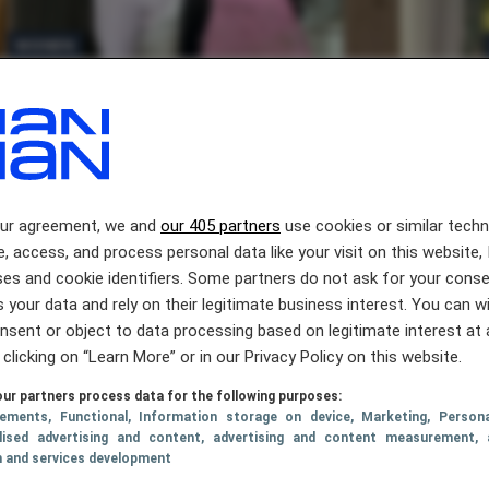
WONEN
Zussen Heather (25) en Anya (21)
kopen vervallen flat op veiling en
knappen hem op met behulp van
ChatGPT
our agreement, we and
our 405 partners
use cookies or similar tech
e, access, and process personal data like your visit on this website, 
es and cookie identifiers. Some partners do not ask for your conse
 your data and rely on their legitimate business interest. You can 
nsent or object to data processing based on legitimate interest at 
 clicking on “Learn More” or in our Privacy Policy on this website.
ur partners process data for the following purposes:
sements
, Functional
, Information storage on device
, Marketing
, Persona
lised advertising and content, advertising and content measurement, 
h and services development