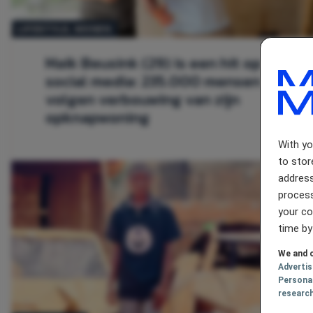
LIFESTYLE
, 
WONEN
Maik Beusink (29) is een hit op
social media: 235.000 mensen
volgen verbouwing van zijn
opknapwoning
With y
to stor
address
process
your co
time by
We and o
Adverti
Persona
researc