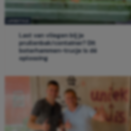
LIFESTYLE
Last van vliegen bij je
prullenbak/container? Dit
boterhammen-trucje is dé
oplossing