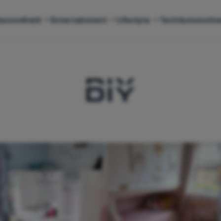
ezondheid
Entertainment
Lifestyle
Tech
Automotiv
DIY