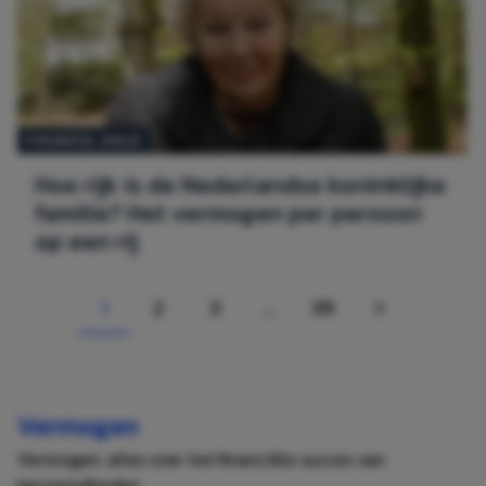
FINANCE
, 
GELD
Hoe rijk is de Nederlandse koninklijke
familie? Het vermogen per persoon
op een rij
1
2
3
…
39
Page
PAGE
PAGE
PAGE
VOLGENDE
Vermogen
Vermogen: alles over het financiële succes van
beroemdheden