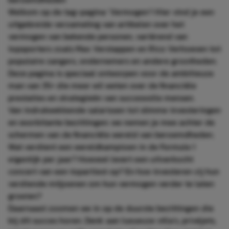
Welkom op de tag-pagina ‘Vermogen’! Hier vind je een
uitgebreide verzameling van artikelen over het
vermogen van bekende personen, variërend van
topsporters zoals
Max Verstappen
en
Rico Verhoeven
tot
populaire zangers, ondernemers en andere grootheden.
Deze pagina is speciaal ontworpen voor de ambitieuze
man van 35+ die meer wil weten over de financiële
prestaties en strategieën van succesvolle mensen.
Van indrukwekkende salarissen tot slimme investeringen
en exorbitante bezittingen: we nemen je mee achter de
schermen van de financiële wereld van beroemdheden.
Wat verdient een wereldkampioen in de Formule 1
eigenlijk per jaar? Hoeveel levert een uitverkocht
concert van een topartiest op? En hoe investeren zij hun
verdiende miljoenen om hun vermogen verder te laten
groeien?
Daarnaast zoomen we in op de duurste bezittingen die
bij dit succes horen. Denk aan luxueuze villa’s, privéjets,