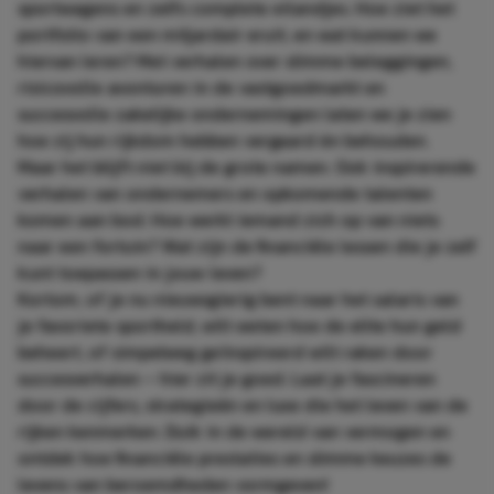
sportwagens en zelfs complete eilandjes. Hoe ziet het
portfolio van een miljardair eruit, en wat kunnen we
hiervan leren? Met verhalen over slimme beleggingen,
risicovolle avonturen in de vastgoedmarkt en
succesvolle zakelijke ondernemingen laten we je zien
hoe zij hun rijkdom hebben vergaard én behouden.
Maar het blijft niet bij de grote namen. Ook inspirerende
verhalen van ondernemers en opkomende talenten
komen aan bod. Hoe werkt iemand zich op van niets
naar een fortuin? Wat zijn de financiële lessen die je zelf
kunt toepassen in jouw leven?
Kortom, of je nu nieuwsgierig bent naar het
salaris
van
je favoriete sportheld, wilt weten hoe de elite hun
geld
beheert, of simpelweg geïnspireerd wilt raken door
succesverhalen – hier zit je goed. Laat je fascineren
door de cijfers, strategieën en luxe die het leven van de
rijken kenmerken. Duik in de wereld van vermogen en
ontdek hoe financiële prestaties en slimme keuzes de
levens van beroemdheden vormgeven!