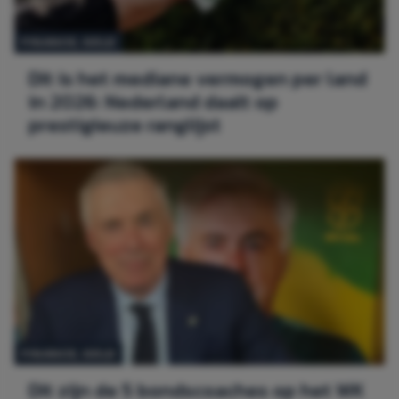
FINANCE
, 
GELD
Dit is het mediane vermogen per land
in 2026: Nederland daalt op
prestigieuze ranglijst
FINANCE
, 
GELD
Dit zijn de 5 bondscoaches op het WK