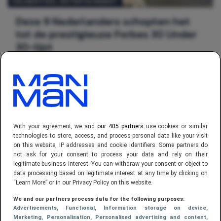
CELEBRITIES
, 
ENTERTAINMENT
Deze 9 Nederlanders schopten het
tot de prestigieuze Forbes 30 Under
30-lijst
With your agreement, we and
our 405 partners
use cookies or similar
technologies to store, access, and process personal data like your visit
on this website, IP addresses and cookie identifiers. Some partners do
not ask for your consent to process your data and rely on their
legitimate business interest. You can withdraw your consent or object to
FINANCE
, 
GELD
data processing based on legitimate interest at any time by clicking on
“Learn More” or in our Privacy Policy on this website.
Van influencer tot ondernemer: dit is
We and our partners process data for the following purposes:
het vermogen van Monica Geuze in
Advertisements
, Functional
, Information storage on device
,
2026
Marketing
, Personalisation
, Personalised advertising and content,