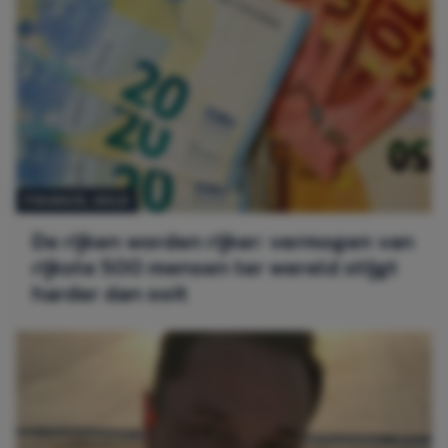
FINANCE
, 
GELD
De rijken worden rijker: vermogen van
rijkste 500 mensen ter wereld stijgt
harder dan ooit