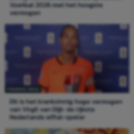
Voetbal 2026 met het hoogste
vermogen
FINANCE
, 
GELD
Dit is het krankzinnig hoge vermogen
van Virgil van Dijk: de rijkste
Nederlands elftal-speler