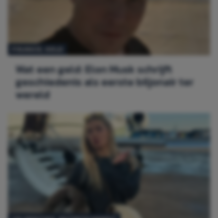
FINANCE
, 
GELD
Wat een geld: Elon Musk schrijft
geschiedenis als eerste biljonair ter
wereld