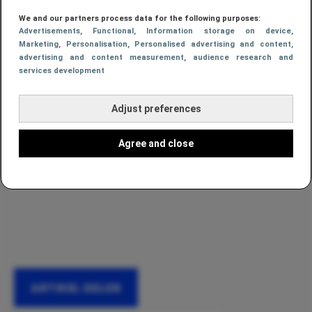
We and our partners process data for the following purposes:
Advertisements
, Functional
, Information storage on device
,
Marketing
, Personalisation
, Personalised advertising and content,
advertising and content measurement, audience research and
services development
Adjust preferences
Agree and close
ARTIKEL DELEN