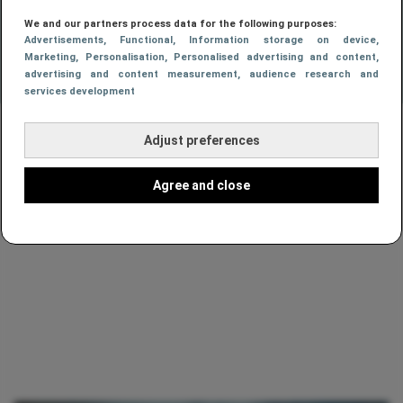
We and our partners process data for the following purposes:
Advertisements
, Functional
, Information storage on device
,
Marketing
, Personalisation
, Personalised advertising and content,
advertising and content measurement, audience research and
services development
Adjust preferences
Agree and close