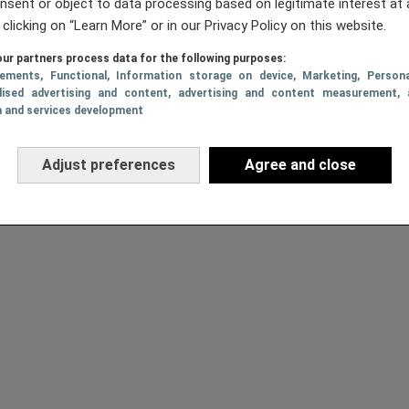
nsent or object to data processing based on legitimate interest at 
 clicking on “Learn More” or in our Privacy Policy on this website.
ur partners process data for the following purposes:
sements
, Functional
, Information storage on device
, Marketing
, Persona
lised advertising and content, advertising and content measurement, 
h and services development
Adjust preferences
Agree and close