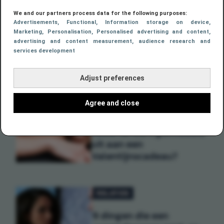
WONEN
We and our partners process data for the following purposes:
Stijlvolle en zeer luxe
Advertisements
, Functional
, Information storage on device
,
Marketing
, Personalisation
, Personalised advertising and content,
woning met eigen wijnbar
advertising and content measurement, audience research and
staat te koop op Funda
services development
voor 'slechts' € 1.595.000
Adjust preferences
RELATIES
Agree and close
Hoeveel geld geven
Nederlanders gemiddeld
uit aan een
Valentijnscadeau?
RELATIES
9 dingen die een