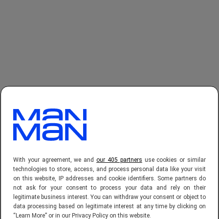
With your agreement, we and
our 405 partners
use cookies or similar
ARTIKEL DELEN
technologies to store, access, and process personal data like your visit
on this website, IP addresses and cookie identifiers. Some partners do
not ask for your consent to process your data and rely on their
Voeg ons toe als voorkeursbron
legitimate business interest. You can withdraw your consent or object to
data processing based on legitimate interest at any time by clicking on
“Learn More” or in our Privacy Policy on this website.