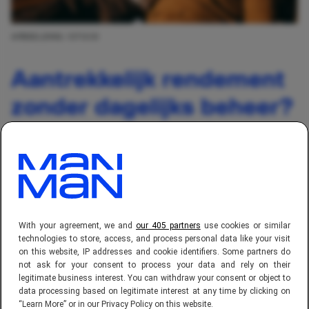
AFBEELDING: ISTOCK
Aantrekkelijk rendement
zonder dagelijks beheer?
Dit is de set-and-forget-
methode
Rik Blokland
23 jul 2026, 19:00
With your agreement, we and
our 405 partners
use cookies or similar
Aangepast:
31 jul 2026, 12:51
technologies to store, access, and process personal data like your visit
4 min. leestijd
on this website, IP addresses and cookie identifiers. Some partners do
not ask for your consent to process your data and rely on their
Je hebt je zaakjes goed voor elkaar: een
legitimate business interest. You can withdraw your consent or object to
data processing based on legitimate interest at any time by clicking on
mooie carrière, een prima inkomen en de
“Learn More” or in our Privacy Policy on this website.