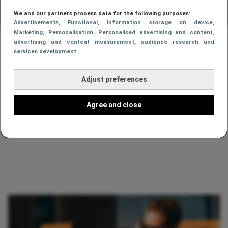
We and our partners process data for the following purposes:
Advertisements
, Functional
, Information storage on device
,
Marketing
, Personalisation
, Personalised advertising and content,
advertising and content measurement, audience research and
services development
Adjust preferences
Agree and close