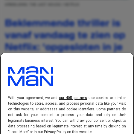
AFBEELDING: THE LAST HOUSE / NETFLIX
Beklemmende thriller is
vanaf vandaag te zien op
Netflix: ‘opgesloten in je
eigen huis’
Basten Gerbrands
7 aug 2026, 14:55
3 min. leestijd
With your agreement, we and
our 405 partners
use cookies or similar
technologies to store, access, and process personal data like your visit
Je huis is je veilige plek. Tenzij je in 'The Last
on this website, IP addresses and cookie identifiers. Some partners do
House' (2026) belandt, want dan wordt je
not ask for your consent to process your data and rely on their
legitimate business interest. You can withdraw your consent or object to
eigen woonkamer plots je grootste vijand.
data processing based on legitimate interest at any time by clicking on
Deze nieuwe sciencefiction-thriller staat
“Learn More” or in our Privacy Policy on this website.